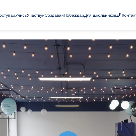
оступай
Учись
Участвуй
Создавай
Побеждай
Для школьников
Контак