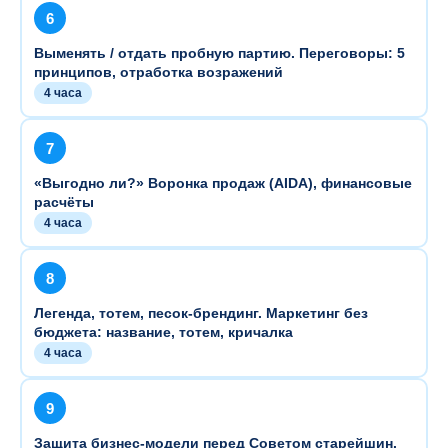
6
Выменять / отдать пробную партию. Переговоры: 5
принципов, отработка возражений
4 часа
7
«Выгодно ли?» Воронка продаж (AIDA), финансовые
расчёты
4 часа
8
Легенда, тотем, песок-брендинг. Маркетинг без
бюджета: название, тотем, кричалка
4 часа
9
Защита бизнес-модели перед Советом старейшин.