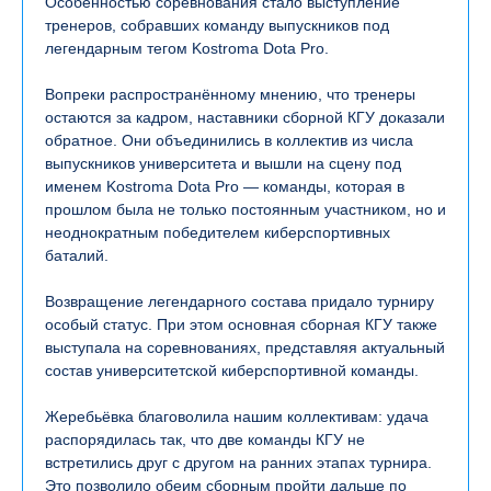
Особенностью соревнования стало выступление
тренеров, собравших команду выпускников под
легендарным тегом Kostroma Dota Pro.
Вопреки распространённому мнению, что тренеры
остаются за кадром, наставники сборной КГУ доказали
обратное. Они объединились в коллектив из числа
выпускников университета и вышли на сцену под
именем Kostroma Dota Pro — команды, которая в
прошлом была не только постоянным участником, но и
неоднократным победителем киберспортивных
баталий.
Возвращение легендарного состава придало турниру
особый статус. При этом основная сборная КГУ также
выступала на соревнованиях, представляя актуальный
состав университетской киберспортивной команды.
Жеребьёвка благоволила нашим коллективам: удача
распорядилась так, что две команды КГУ не
встретились друг с другом на ранних этапах турнира.
Это позволило обеим сборным пройти дальше по